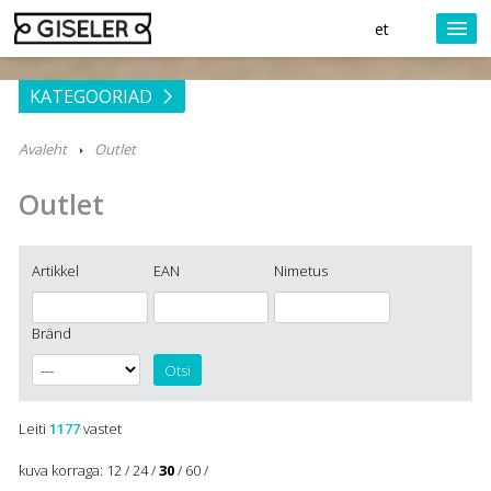
et
KATEGOORIAD
Avaleht
Outlet
Outlet
Artikkel
EAN
Nimetus
Bränd
Leiti
1177
vastet
kuva korraga:
12
/
24
/
30
/
60
/