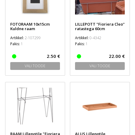
FOTORAAM 10x15cm
LILLEPOTT "Fioriera Cleo"
Kuldne raam
ratastega 60cm
Artikkel:
2-107299
Artikkel:
0-4342
Pakis:
1
Pakis:
1
2.50 €
22.00 €
VALI TOODE
VALI TOODE
RAAM Lillepotile "Fioriera
ALUS Lillepotile