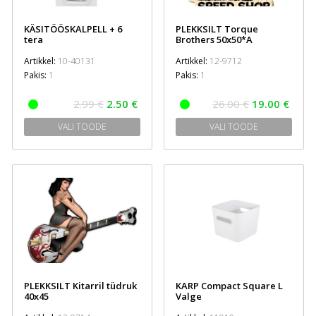
KÄSITÖÖSKALPELL + 6
PLEKKSILT Torque
tera
Brothers 50x50*A
Artikkel:
10-40131
Artikkel:
12-9712
Pakis:
1
Pakis:
1
2.99 €
2.50 €
26.00 €
19.00 €
VALI TOODE
VALI TOODE
PLEKKSILT Kitarril tüdruk
KARP Compact Square L
40x45
Valge