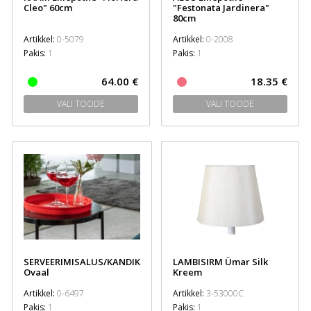
Cleo" 60cm
"Festonata Jardinera"
80cm
Artikkel:
0-5079
Artikkel:
0-2008
Pakis:
1
Pakis:
1
64.00 €
18.35 €
VALI TOODE
VALI TOODE
SERVEERIMISALUS/KANDIK
LAMBISIRM Ümar Silk
Ovaal
Kreem
Artikkel:
0-6497
Artikkel:
3-53000C
Pakis:
1
Pakis:
1