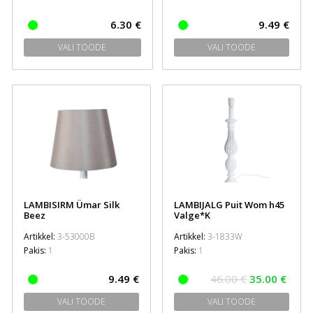
6.30 €
9.49 €
VALI TOODE
VALI TOODE
LAMBISIRM Ümar Silk
LAMBIJALG Puit Wom h45
Beez
Valge*K
Artikkel:
3-53000B
Artikkel:
3-1833W
Pakis:
1
Pakis:
1
9.49 €
46.00 €
35.00 €
VALI TOODE
VALI TOODE