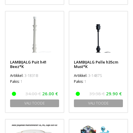
LAMBIJALG Puit h41
LAMBIJALG Pelle h35cm
Beez*K
Must*K
Artikkel:
3-1831B
Artikkel:
3-1487S
Pakis:
1
Pakis:
1
34.00 €
26.00 €
39.98 €
29.90 €
VALI TOODE
VALI TOODE