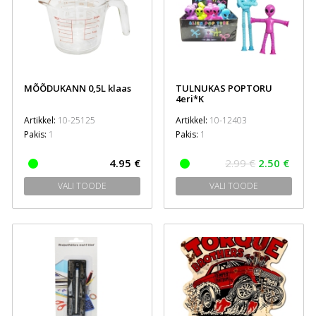
MÕÕDUKANN 0,5L klaas
TULNUKAS POPTORU
4eri*K
Artikkel:
10-25125
Artikkel:
10-12403
Pakis:
1
Pakis:
1
4.95 €
2.99 €
2.50 €
VALI TOODE
VALI TOODE