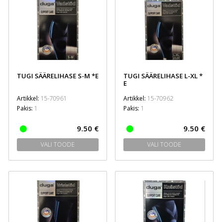
TUGI SÄÄRELIHASE S-M *E
TUGI SÄÄRELIHASE L-XL *
E
Artikkel:
15-70961
Artikkel:
15-70962
Pakis:
1
Pakis:
1
9.50 €
9.50 €
VALI TOODE
VALI TOODE