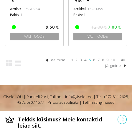
*E
regul *A
Artikkel:
15-70954
Artikkel:
15-70955
Pakis:
1
Pakis:
1
9.50 €
12.00 €
7.00 €
VALI TOODE
VALI TOODE
eelmine
1
2
3
4
5
6
7
8
9
10
... 40
järgmine
Giseler OÜ | Paneeli 2a/1, Tallinn |
info@giseler.ee
| Tel: +372 611 2625,
+372 5307 1577 |
Privaatsuspoliitika
|
Tellimistingimused
Tekkis küsimus?
Meie kontaktid
leiad siit.