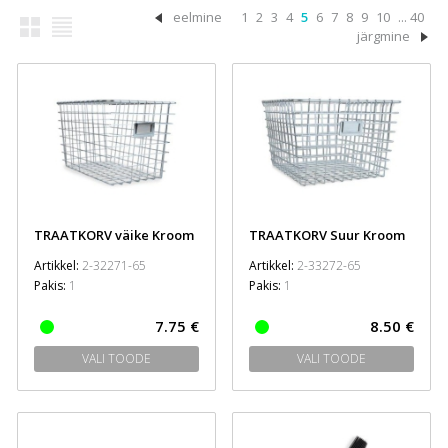
eelmine
1
2
3
4
5
6
7
8
9
10
... 40
järgmine
TRAATKORV väike Kroom
TRAATKORV Suur Kroom
Artikkel:
2-32271-65
Artikkel:
2-33272-65
Pakis:
1
Pakis:
1
7.75 €
8.50 €
VALI TOODE
VALI TOODE