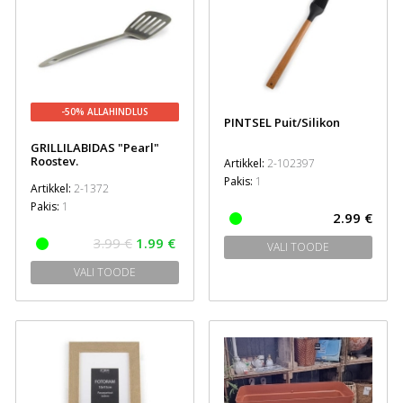
-50% ALLAHINDLUS
PINTSEL Puit/Silikon
GRILLILABIDAS "Pearl"
Roostev.
Artikkel:
2-102397
Pakis:
1
Artikkel:
2-1372
Pakis:
1
2.99 €
3.99 €
1.99 €
VALI TOODE
VALI TOODE