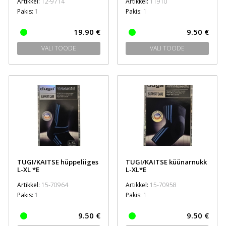
Artikkel:
12-9714
Artikkel:
11910
Pakis:
1
Pakis:
1
19.90 €
9.50 €
VALI TOODE
VALI TOODE
TUGI/KAITSE hüppeliiges
TUGI/KAITSE küünarnukk
L-XL *E
L-XL*E
Artikkel:
15-70964
Artikkel:
15-70958
Pakis:
1
Pakis:
1
9.50 €
9.50 €