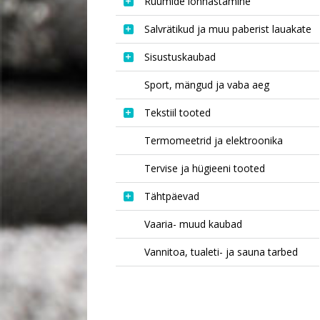
Ruumide lõhnastamine
Salvrätikud ja muu paberist lauakate
Sisustuskaubad
Sport, mängud ja vaba aeg
Tekstiil tooted
Termomeetrid ja elektroonika
Tervise ja hügieeni tooted
Tähtpäevad
Vaaria- muud kaubad
Vannitoa, tualeti- ja sauna tarbed