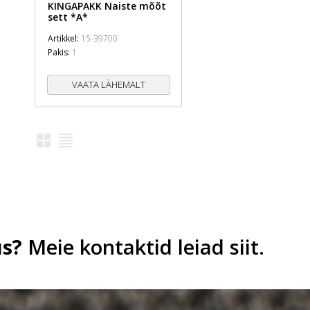
KINGAPAKK Naiste mõõt
sett *A*
Artikkel:
15-39700
Pakis:
1
VAATA LÄHEMALT
s?
Meie kontaktid leiad siit.