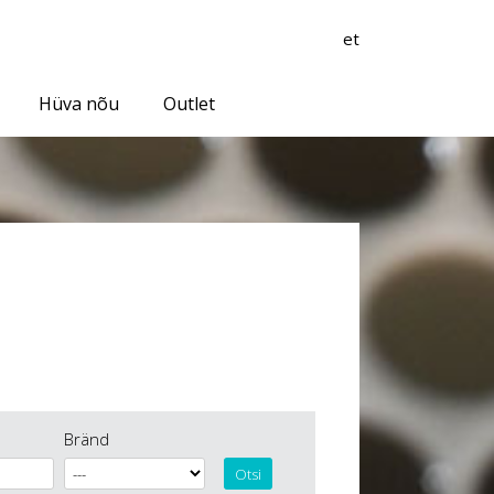
et
Hüva nõu
Outlet
Bränd